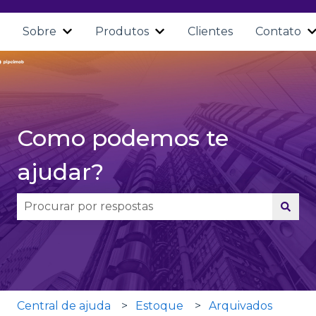
Sobre
Produtos
Clientes
Contato
Mostrar submenu para Sobre
Mostrar submenu para Pro
Como podemos te
ajudar?
Não há sugestões porque o campo de pesquisa 
Central de ajuda
Estoque
Arquivados