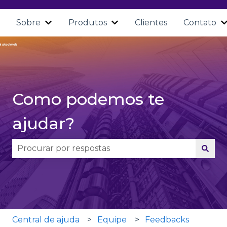
Sobre
Produtos
Clientes
Contato
Mostrar submenu para Sobre
Mostrar submenu para Pro
Como podemos te
ajudar?
Não há sugestões porque o campo de pesquisa 
Central de ajuda
Equipe
Feedbacks