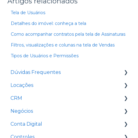
Artigos relacionados
Tela de Usuários
Detalhes do imóvel: conheça a tela
Como acompanhar contratos pela tela de Assinaturas
Filtros, visualizações e colunas na tela de Vendas
Tipos de Usuários e Permissões
Dúvidas Frequentes
Locações
Acesso
CRM
Contratos
Negócios
Primeiros passos
Primeiros Passos
Conta Digital
Cobranças
Gestão de Pessoas
Propostas
Controles
Cadastro de locação
Gestão de Imóveis
Formulário de Transação
PipeCash